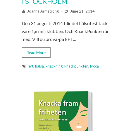
I STOCKHOLM.
Joanna Armstrong
–
June 21, 2014
Den 31 augusti 2014 blir det hälsofest tack
vare 1,6 milj klubben. Och KnackPunkten är
med. Vill du prova-på EFT...
Read More
eft
,
hälsa
,
knackning
,
knackpunkten
,
lycka