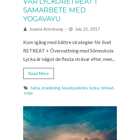
VÅR LYCKORETREAT I
SAMARBETE MED
YOGAVAYU
Joanna Armstrong
–
July 21, 2017
Kom igång med bättre strategier för livet
RETREAT + Övernattning med Sömnskola
Lycka är något de flesta strävar efter, men...
Read More
hälsa
,
knackning
,
knackpunkten
,
lycka
,
retreat
,
yoga