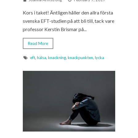
Kors i taket! Äntligen håller den allra första
svenska EFT-studien på att bli till, tack vare
professor Kerstin Brismar på...
Read More
eft
,
hälsa
,
knackning
,
knackpunkten
,
lycka