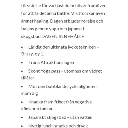
förståelse för vad just du behöver framöver
för att få det ännu bättre. Vi utforskar även
ämnet healing. Dagen erbjuder rörelse och
balans genom yoga och japanskt
skogsbad.DAGEN INNEHÅLLE
Lär dig den ultimata lyckotekniken –
BlissyJoy 1.
Träna Attraktionslagen
Skönt Yoga pass – utomhus om vädret
tillåter
Möt den bubblande lycksaligheten
inom dig
Knacka fram frihet från negativa
känslor o tankar
Japanskt skogsbad – utan vatten
Nyttig lunch, snacks och dryck