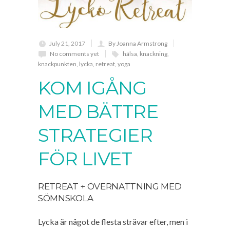
July 21, 2017
By Joanna Armstrong
No comments yet
hälsa
,
knackning
,
knackpunkten
,
lycka
,
retreat
,
yoga
KOM IGÅNG
MED BÄTTRE
STRATEGIER
FÖR LIVET
RETREAT + ÖVERNATTNING MED
SÖMNSKOLA
Lycka är något de flesta strävar efter, men i